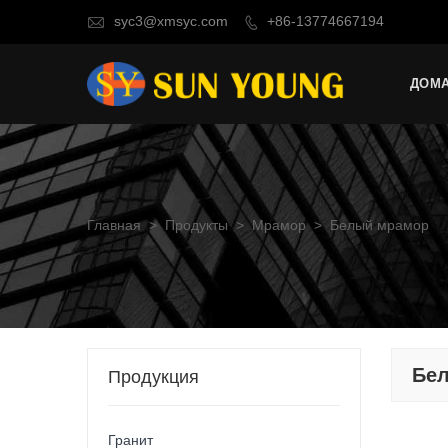
syc3@xmsyc.com
+86-13774667194


ДОМ
Главная
>
Продукты
>
Мрамор
>
Белый мрамор
Бе
Продукция
Гранит