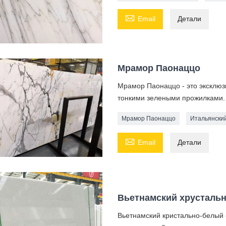

Email
Детали
Мрамор Паонаццо
Мрамор Паонаццо - это эксклю
тонкими зелеными прожилками.
Мрамор Паонаццо
Итальянски

Email
Детали
Вьетнамский хрусталь
Вьетнамский кристально-белый 