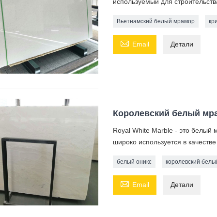
используемый для строительств
Вьетнамский белый мрамор
кр

Email
Детали
Королевский белый мра
Royal White Marble - это белы
широко используется в качестве
белый оникс
королевский белы

Email
Детали