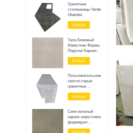
Гранитные
столешницы Verde
Ubatuba
Больше
Тала Бежевый
Известняк Формы
Поручни Карниз
Камень
Больше
Пользовательские
светло-серые
гранитные
ландшафтные
Больше
каменные
скамейки
Сине-зеленый
карниз известняка
формирует
внешнюю стену
Больше