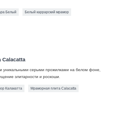
ара Белый
Белый каррарский мрамор
Calacatta
ими уникальными серыми прожилками на белом фоне,
ущение элитарности и роскоши.
ор Калакатта
Мраморная плита Calacatta