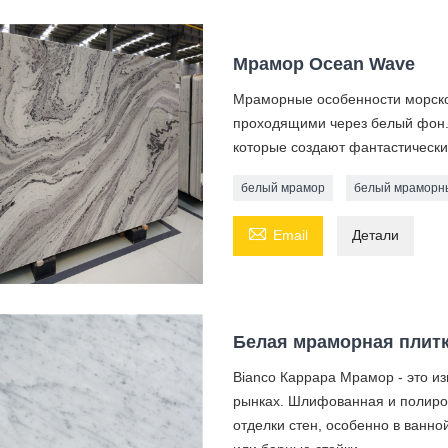
Мрамор Ocean Wave
Мраморные особенности морско
проходящими через белый фон.
которые создают фантастически
белый мрамор
белый мраморн

Email
Детали
Белая мраморная плитк
Bianco Каррара Мрамор - это и
рынках. Шлифованная и полиров
отделки стен, особенно в ванн