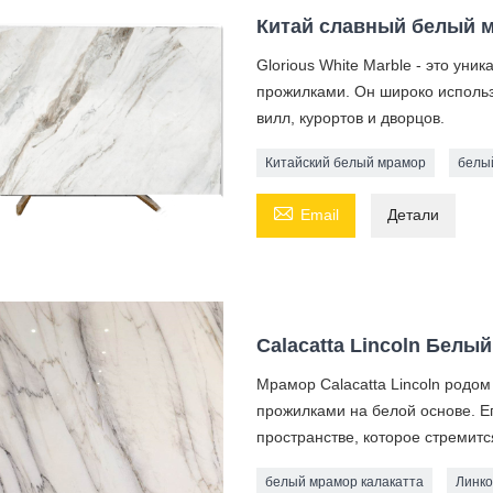
Китай славный белый 
Glorious White Marble - это ун
прожилками. Он широко использу
вилл, курортов и дворцов.
Китайский белый мрамор
белы

Email
Детали
Calacatta Lincoln Белы
Мрамор Calacatta Lincoln родо
прожилками на белой основе. Е
пространстве, которое стремитс
белый мрамор калакатта
Линко