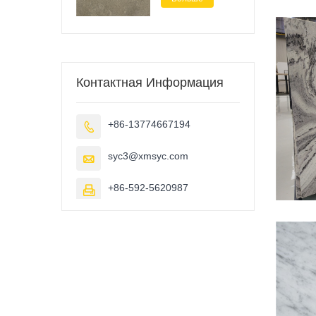
Контактная Информация
+86-13774667194

syc3@xmsyc.com

+86-592-5620987
