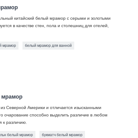
мрамор
икальный китайский белый мрамор с серыми и золотыми
ется в качестве стен, пола и столешниц для отелей,
й мрамор
белый мрамор для ванной
й мрамор
м из Северной Америки и отличается изысканными
го очарование способно выделить различие в любом
я к различию.
льн белый мрамор
букматч белый мрамор