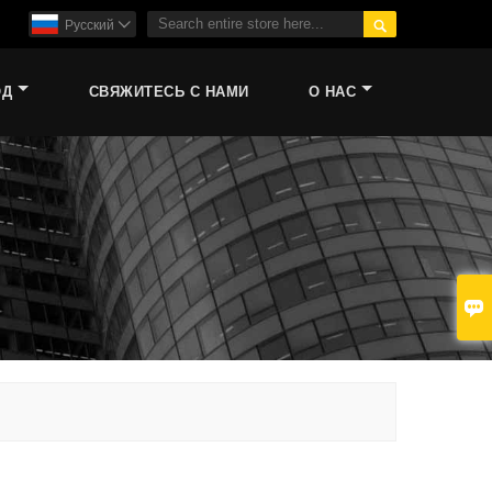

Pусский

ОД
СВЯЖИТЕСЬ С НАМИ
О НАС
