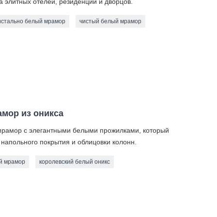
а элитных отелей, резиденций и дворцов.
истально белый мрамор
чистый белый мрамор
мор из оникса
й мрамор с элегантными белыми прожилками, который
 напольного покрытия и облицовки колонн.
й мрамор
королевский белый оникс