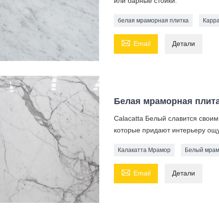
или барные стойки.
белая мраморная плитка
Карр

Email
Детали
Белая мраморная плита 
Calacatta Белый славится сво
которые придают интерьеру ощ
Калакатта Мрамор
Белый мрам

Email
Детали