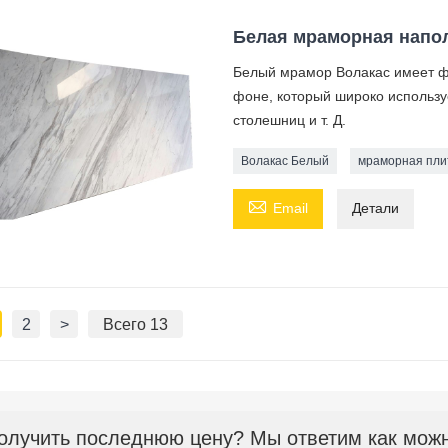
Белая мраморная напол
Белый мрамор Волакас имеет ф
фоне, который широко используе
столешниц и т. Д.
Волакас Белый
мраморная пли

Email
Детали
2
>
Всего 13
олучить последнюю цену? Мы ответим как можно