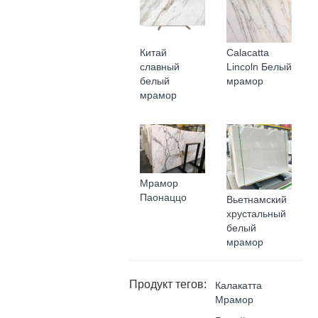
Китай
Calacatta
славный
Lincoln Белый
белый
мрамор
мрамор
Мрамор
Паонаццо
Вьетнамский
хрустальный
белый
мрамор
Продукт тегов:
Калакатта
Мрамор