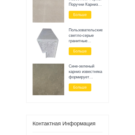
Поручни Карниз
Камень
Больше
Пользовательские
светло-серые
гранитные
ландшафтные
Больше
каменные
скамейки
Сине-зеленый
карниз известняка
формирует
внешнюю стену
Больше
Контактная Информация