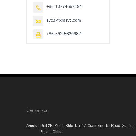
+86-13774667194

syc3@xmsyc.com

+86-592-5620987

Cвязаться
Адрес :
Unit 2B, Moufu Bldg, No. 17, Xiangxing 1st Road, Xiamen,
Fujian, China