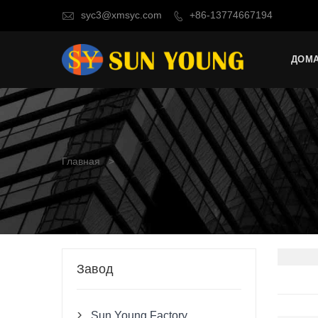
syc3@xmsyc.com
+86-13774667194


ДОМ
Главная
>
Завод
Sun Young Factory
