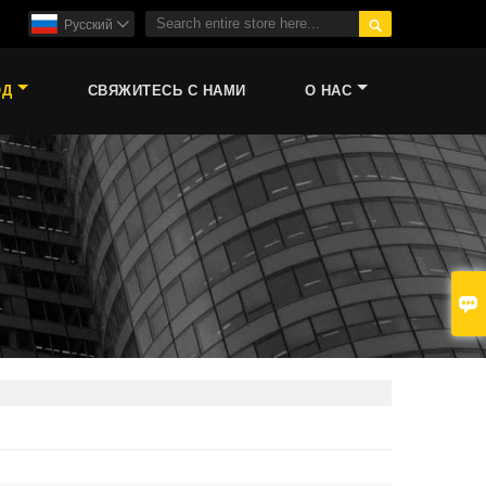

Pусский

ОД
СВЯЖИТЕСЬ С НАМИ
О НАС
