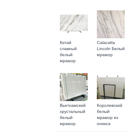
Китай
Calacatta
славный
Lincoln Белый
белый
мрамор
мрамор
Вьетнамский
Королевский
хрустальный
белый
белый
мрамор из
мрамор
оникса