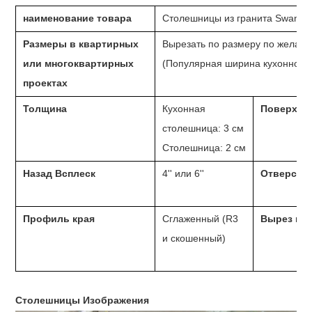
наименование товара
Столешницы из гранита Swan G
Размеры в квартирных
Вырезать по размеру по желани
или многоквартирных
(Популярная ширина кухонной с
проектах
Толщина
Кухонная
Поверхно
столешница: 3 см
Столешница: 2 см
Назад Всплеск
4
''
или 6
''
Отверстие
Профиль края
Сглаженный (R3
Вырез под
и скошенный)
Столешницы Изображения