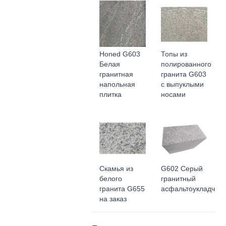
Honed G603
Топы из
Белая
полированного
гранитная
гранита G603
напольная
с выпуклыми
плитка
носами
Скамья из
G602 Серый
белого
гранитный
гранита G655
асфальтоукладчик
на заказ